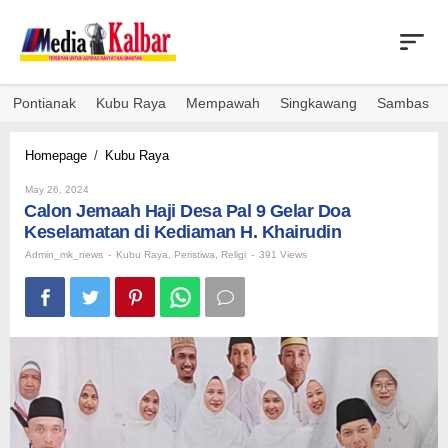
Skip
to
content
Pontianak
Kubu Raya
Mempawah
Singkawang
Sambas
Calon
Homepage
/
Kubu Raya
Jemaah
By
Haji
May 26, 2024
Admin_mk_news
Calon Jemaah Haji Desa Pal 9 Gelar Doa
Desa
Pal
Keselamatan di Kediaman H. Khairudin
9
Admin_mk_news
-
Kubu Raya
,
Peristiwa
,
Religi
-
391 Views
Gelar
Doa
Keselamatan
di
Kediaman
H.
Khairudin