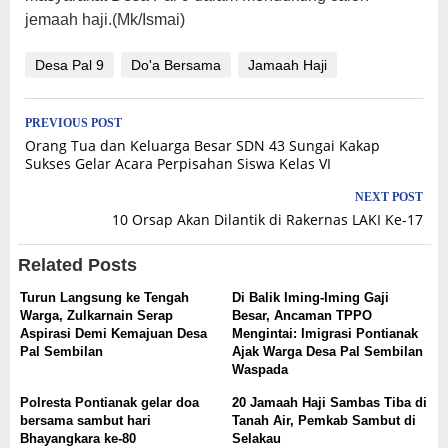
jemaah haji.(Mk/Ismai)
Desa Pal 9
Do'a Bersama
Jamaah Haji
Post
PREVIOUS POST
Orang Tua dan Keluarga Besar SDN 43 Sungai Kakap
navigation
Sukses Gelar Acara Perpisahan Siswa Kelas VI
NEXT POST
10 Orsap Akan Dilantik di Rakernas LAKI Ke-17
Related Posts
Turun Langsung ke Tengah
Di Balik Iming-Iming Gaji
Warga, Zulkarnain Serap
Besar, Ancaman TPPO
Aspirasi Demi Kemajuan Desa
Mengintai: Imigrasi Pontianak
Pal Sembilan
Ajak Warga Desa Pal Sembilan
Waspada
Polresta Pontianak gelar doa
20 Jamaah Haji Sambas Tiba di
bersama sambut hari
Tanah Air, Pemkab Sambut di
Bhayangkara ke-80
Selakau