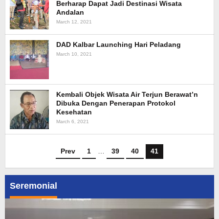
Berharap Dapat Jadi Destinasi Wisata
Andalan
March 12, 2021
DAD Kalbar Launching Hari Peladang
March 10, 2021
Kembali Objek Wisata Air Terjun Berawat’n
Dibuka Dengan Penerapan Protokol
Kesehatan
March 6, 2021
Prev
1
…
39
40
41
Seremonial