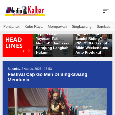
Skip
to
content
Pontianak
Kubu Raya
Mempawah
Singkawang
Sambas
LEGATISI Datang
ulture Booster 2
Tepat Waktu,
Ngurus Paspor
HEAD
TPN IV Regional V
Yayasan Tak
Sambil Riding?
erkuat Mindset
Muncul: Klarifikasi
PASPORIA Gaspol
LINES
nerja dan Kerja
Berujung Langkah
Bikin Weekend-mu
ama Tim
Hukum
Auto Produktif
Saturday, 8 August 2026 | 15:53
Festival Cap Go Meh Di Singkawang
Mendunia