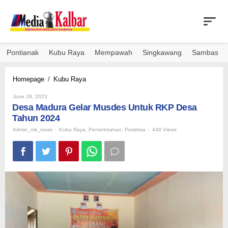
Skip
to
content
Pontianak
Kubu Raya
Mempawah
Singkawang
Sambas
Desa
Homepage
/
Kubu Raya
Madura
By
Gelar
June 28, 2023
Admin_mk_news
Desa Madura Gelar Musdes Untuk RKP Desa
Musdes
Untuk
Tahun 2024
RKP
Admin_mk_news
-
Kubu Raya
,
Pemerintahan
,
Peristiwa
-
449 Views
Desa
Tahun
2024