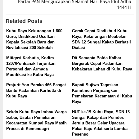
Partai PAN Mengucapkan Selamat Hari Raya Idul Adha
1444 H
Related Posts
Kubu Raya Kekurangan 1.800
Gerak Cepat Disdikbud Kubu
Guru, Disdikbud Usulkan
Raya, Kekurangan Meubelair
Kepala Sekolah Baru dan
SDN 12 Sungai Kakap Berhasil
Revitalisasi 200 Sekolah
Diatasi
Mitigasi Karhutla, Kodim
Dit Samapta Polda Kalbar
1207/Pontianak Terjunkan
Bergerak Cepat Padamkan
Personel dan Armada
Kebakaran Lahan di Kubu Raya
Modifikasi ke Kubu Raya
Prajurit Yon Parako 466 Pasgat
Bupati Sujiwo Tegaskan
Bantu Padamkan Karhutla di
Komitmen Perjuangkan
Kubu Raya
Pemekaran Kecamatan di Kubu
Raya
Sekda Kubu Raya Imbau Warga
HUT ke-19 Kubu Raya, SDN 13
Sabar, Usulan Pemekaran
Sungai Kakap dan Pemdes
Kecamatan Kumpai Raya Masih
Jeruju Besar Gelar Upacara
Proses di Kemendagri
Pakai Baju Adat serta Lomba
Pesenso