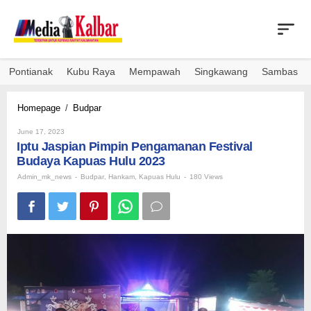
Skip
to
content
Pontianak
Kubu Raya
Mempawah
Singkawang
Sambas
Iptu
Homepage
/
Budpar
Jaspian
By
Pimpin
June 17, 2023
Admin_mk_news
Iptu Jaspian Pimpin Pengamanan Festival
Pengamanan
Festival
Budaya Kapuas Hulu 2023
Budaya
Admin_mk_news
-
Budpar
,
Hankam
,
Kapuas Hulu
-
180 Views
Kapuas
Hulu
2023