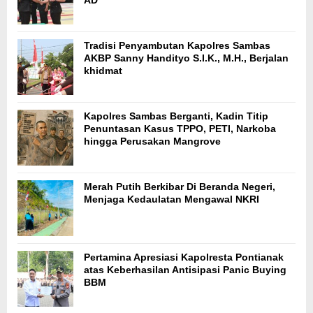
AD
Tradisi Penyambutan Kapolres Sambas
AKBP Sanny Handityo S.I.K., M.H., Berjalan
khidmat
Kapolres Sambas Berganti, Kadin Titip
Penuntasan Kasus TPPO, PETI, Narkoba
hingga Perusakan Mangrove
Merah Putih Berkibar Di Beranda Negeri,
Menjaga Kedaulatan Mengawal NKRI
Pertamina Apresiasi Kapolresta Pontianak
atas Keberhasilan Antisipasi Panic Buying
BBM