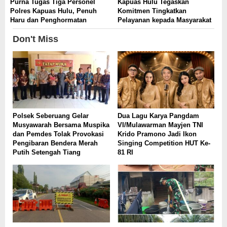
Purna Tugas Tiga Personel
Kapuas Hulu Tegaskan
Polres Kapuas Hulu, Penuh
Komitmen Tingkatkan
Haru dan Penghormatan
Pelayanan kepada Masyarakat
Don't Miss
Polsek Seberuang Gelar
Dua Lagu Karya Pangdam
Musyawarah Bersama Muspika
VI/Mulawarman Mayjen TNI
dan Pemdes Tolak Provokasi
Krido Pramono Jadi Ikon
Pengibaran Bendera Merah
Singing Competition HUT Ke-
Putih Setengah Tiang
81 RI