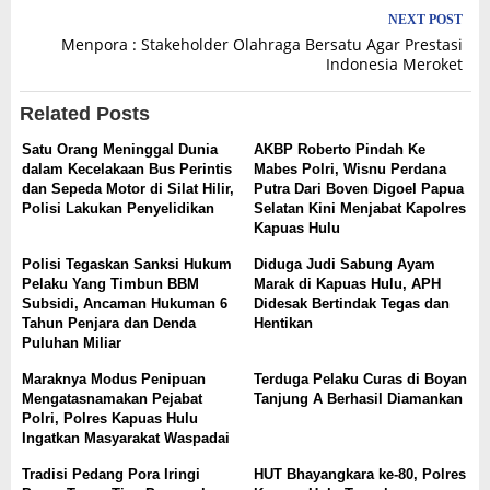
NEXT POST
Menpora : Stakeholder Olahraga Bersatu Agar Prestasi
Indonesia Meroket
Related Posts
Satu Orang Meninggal Dunia
AKBP Roberto Pindah Ke
dalam Kecelakaan Bus Perintis
Mabes Polri, Wisnu Perdana
dan Sepeda Motor di Silat Hilir,
Putra Dari Boven Digoel Papua
Polisi Lakukan Penyelidikan
Selatan Kini Menjabat Kapolres
Kapuas Hulu
Polisi Tegaskan Sanksi Hukum
Diduga Judi Sabung Ayam
Pelaku Yang Timbun BBM
Marak di Kapuas Hulu, APH
Subsidi, Ancaman Hukuman 6
Didesak Bertindak Tegas dan
Tahun Penjara dan Denda
Hentikan
Puluhan Miliar
Maraknya Modus Penipuan
Terduga Pelaku Curas di Boyan
Mengatasnamakan Pejabat
Tanjung A Berhasil Diamankan
Polri, Polres Kapuas Hulu
Ingatkan Masyarakat Waspadai
Tradisi Pedang Pora Iringi
HUT Bhayangkara ke-80, Polres