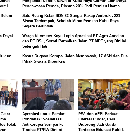
Camat
Pengamat: Konflik Sawit di Kubu Raya Cermin Lemahnya
nomi
Pengawasan Pemda, Plasma 20% Jadi Pemicu Utama
t Belum
Satu Ruang Kelas SDN 22 Sungai Kakap Ambruk : 221
Siswa Terdampak, Sekolah Minta Pemkab Kubu Raya
Segera Bertindak
da Dayak
Warga Kilometer Kayu Lapis Apresiasi PT Agro Andalan
dan PT BSL, Soroti Perbaikan Jalan PT MPE yang Dinilai
Setengah Hati
 Hukum,
Kasus Dugaan Korupsi Jalan Mempawah, 17 ASN dan Dua
Pihak Swasta Diperiksa
 Gelar
Apresiasi untuk Pemkot
PWI dan AFPI Perkuat
ama
Pontianak: Sosialisasi
Literasi Pindar, Pers
es Tolak
Antikorupsi Sampai ke
Didorong Jadi Garda
aran
Tingkat RT/RW Dinilai
Terdepan Edukasi Publik