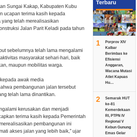
Terbaru
tan Sungai Kakap, Kabupaten Kubu
n ucapan terima kasih kepada
yang telah merealisasikan
struksi Jalan Parit Keladi pada tahun
1
Porprov XIV
Kalbar
sebut sebelumnya telah lama mengalami
Berimbas ke
tivitas masyarakat sehari-hari, baik
Efisiensi
kan, maupun mobilitas warga.
Anggaran,
Wacana Mutasi
Atlet Kapuas
n, kepada awak media
Hu…
bahwa pembangunan jalan tersebut
g telah lama dinantikan.
2
Semarak HUT
ke-81
engalami kerusakan dan menjadi
Kemerdekaan
RI, PTPN IV
apkan terima kasih kepada Pemerintah
Regional V
merealisasikan pembangunan ini
Kebun Gunung
ti akses jalan yang lebih baik,” ujar
Emas Gelar