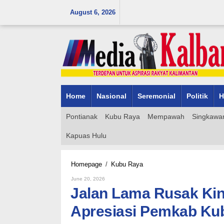
Skip
August 6, 2026
to
content
Home
Nasional
Seremonial
Politik
H
Pontianak
Kubu Raya
Mempawah
Singkawa
Kapuas Hulu
Jalan
Homepage
/
Kubu Raya
Lama
By
June 20, 2026
Rusak
Admin_mk_news
Jalan Lama Rusak Kini
Kini
Diperbaiki,
Apresiasi Pemkab Ku
Warga
Parit