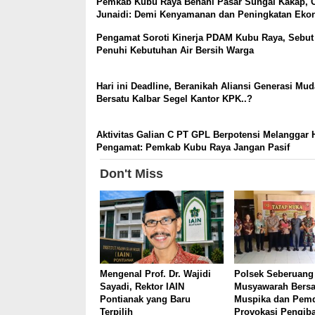
Pemkab Kubu Raya Benahi Pasar Sungai Kakap, 
Junaidi: Demi Kenyamanan dan Peningkatan Eko
Pengamat Soroti Kinerja PDAM Kubu Raya, Sebu
Penuhi Kebutuhan Air Bersih Warga
Hari ini Deadline, Beranikah Aliansi Generasi Mu
Bersatu Kalbar Segel Kantor KPK..?
Aktivitas Galian C PT GPL Berpotensi Melanggar
Pengamat: Pemkab Kubu Raya Jangan Pasif
Don't Miss
Mengenal Prof. Dr. Wajidi
Polsek Seberuang
Sayadi, Rektor IAIN
Musyawarah Bers
Pontianak yang Baru
Muspika dan Pemd
Terpilih
Provokasi Pengib