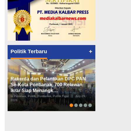
+
Politik Terbaru
Rakerda dan Pelantikan DPC PAN
Peta Politik K
Se-Kota Pontianak, 700 Relawan
Tiga Dapil da
Ikrar Siap Menangk…
Diusulkan
In Peristiwa, Politik, Pontianak, Publik Figur
|
July 29,
In Pemerintahan, Perist
2026
2026