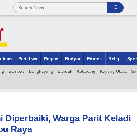
ukum
Peristiwa
Ragam
Budpar
Edutek
Religi
Spor
ng
Sambas
Bengkayang
Landak
Ketapang
Kayong Utara
Sa
 Diperbaiki, Warga Parit Keladi
bu Raya