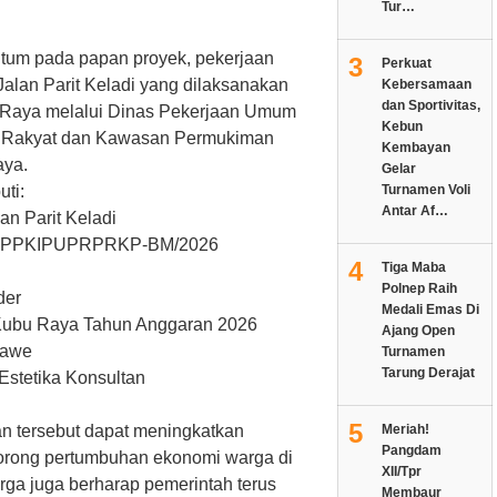
Tur…
antum pada papan proyek, pekerjaan
3
Perkuat
alan Parit Keladi yang dilaksanakan
Kebersamaan
dan Sportivitas,
 Raya melalui Dinas Pekerjaan Umum
Kebun
 Rakyat dan Kawasan Permukiman
Kembayan
ya.
Gelar
uti:
Turnamen Voli
Antar Af…
an Parit Keladi
1/SPIPPKIPUPRPRKP-BM/2026
4
Tiga Maba
Polnep Raih
der
Medali Emas Di
Kubu Raya Tahun Anggaran 2026
Ajang Open
nawe
Turnamen
Tarung Derajat
Estetika Konsultan
5
n tersebut dapat meningkatkan
Meriah!
Pangdam
dorong pertumbuhan ekonomi warga di
XII/Tpr
warga juga berharap pemerintah terus
Membaur