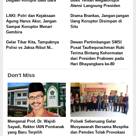
Dugaan Korupsi Batu Bara
Bukti Terkait Megakorupsi
Atensi Langsung Presiden
LAKI: Polri dan Kejaksaan
Drama Brankas, Jangan-jangan
Agung Harus Akur, Jangan
Uang Koruptor Disimpan di
Sampai Koruptor Menari
Situ
Gembira
Gelar Tikar Kita, Tampaknya
Dewan Pertimbangan SMSI
Polisi vs Jaksa Ribut Ni..
Pusat Taufiequrachman Ruki
Terima Bintang Kehormatan
dari Presiden Prabowo pada
Hari Bhayangkara ke-80
Don't Miss
Mengenal Prof. Dr. Wajidi
Polsek Seberuang Gelar
Sayadi, Rektor IAIN Pontianak
Musyawarah Bersama Muspika
yang Baru Terpilih
dan Pemdes Tolak Provokasi