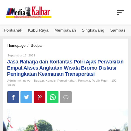
Skip
to
content
Pontianak
Kubu Raya
Mempawah
Singkawang
Sambas
Jasa
Homepage
/
Budpar
Raharja
By
dan
September 16, 2023
Admin_mk_news
Jasa Raharja dan Korlantas Polri Ajak Perwakilan
Korlantas
Polri
Empat Akses Angkutan Wisata Bromo Diskusi
Ajak
Peningkatan Keamanan Transportasi
Perwakilan
Admin_mk_news
-
Budpar
,
Kombis
,
Pemerintahan
,
Peristiwa
,
Publik Figur
-
152
Empat
Views
Akses
Angkutan
Wisata
Bromo
Diskusi
Peningkatan
Keamanan
Transportasi