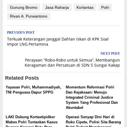
Gunung Bromo
Jasa Raharja
Korlantas
Polri
Rivan A. Purwantono
Post
PREVIOUS POST
Terkuak Keterangan Janggal Dahlan Iskan di KPK Soal
navigation
Impor LNG Pertamina
NEXT POST
Perayaan “Robo-Robo untuk Semua”, Membangun
Keragaman dan Persatuan di SDN 5 Sungai Kakap
Related Posts
Yayasan Polri, Muhammadiyah,
Momentum Reformasi Polri
TNI Penguasa Dapur SPPG
Dan Kejaksaan: Menuju
Integrated Criminal Justice
System Yang Profesional Dan
Akuntabel
LAKI Dukung Kortastipidkor
Operasi Senyap Dini Hari di
Mabes Polri Tuntaskan Kasus
Ruko Cipete, Polisi Sita Barang