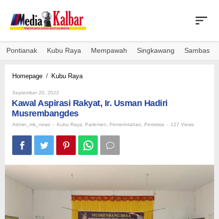
Skip
to
content
Pontianak
Kubu Raya
Mempawah
Singkawang
Sambas
Kawal
Homepage
/
Kubu Raya
Aspirasi
By
Rakyat,
September 20, 2022
Admin_mk_news
Kawal Aspirasi Rakyat, Ir. Usman Hadiri
Ir.
Usman
Musrembangdes
Hadiri
Admin_mk_news
-
Kubu Raya
,
Parlemen
,
Pemerintahan
,
Peristiwa
-
127 Views
Musrembangdes