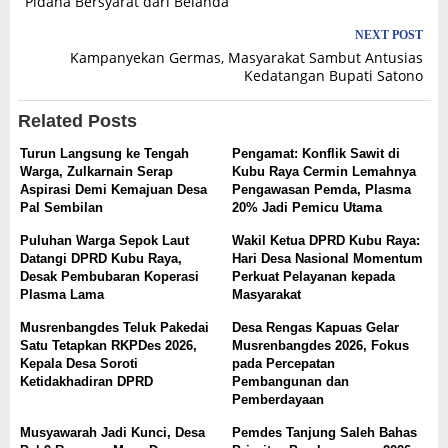
Pidana Bersyarat dari Belanda
NEXT POST
Kampanyekan Germas, Masyarakat Sambut Antusias
Kedatangan Bupati Satono
Related Posts
Turun Langsung ke Tengah
Pengamat: Konflik Sawit di
Warga, Zulkarnain Serap
Kubu Raya Cermin Lemahnya
Aspirasi Demi Kemajuan Desa
Pengawasan Pemda, Plasma
Pal Sembilan
20% Jadi Pemicu Utama
Puluhan Warga Sepok Laut
Wakil Ketua DPRD Kubu Raya:
Datangi DPRD Kubu Raya,
Hari Desa Nasional Momentum
Desak Pembubaran Koperasi
Perkuat Pelayanan kepada
Plasma Lama
Masyarakat
Musrenbangdes Teluk Pakedai
Desa Rengas Kapuas Gelar
Satu Tetapkan RKPDes 2026,
Musrenbangdes 2026, Fokus
Kepala Desa Soroti
pada Percepatan
Ketidakhadiran DPRD
Pembangunan dan
Pemberdayaan
Musyawarah Jadi Kunci, Desa
Pemdes Tanjung Saleh Bahas