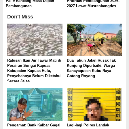
Pal 9 Rancang Masa Depan
Prioritas Pembangunan 2026-
Pembangunan
2027 Lewat Musrenbangdes
Don't Miss
Ratusan Ikan Air Tawar Mati di
Dua Tahun Jalan Rusak Tak
Perairan Sungai Kapuas
Kunjung Diperbaiki, Warga
Kabupaten Kapuas Hulu,
Kanayaqueen Kubu Raya
Penyebabnya Belum Diketahui
Gotong Royong
Secara Jelas
Pengamat: Bank Kalbar Gagal
Lagi-lagi Polres Landak