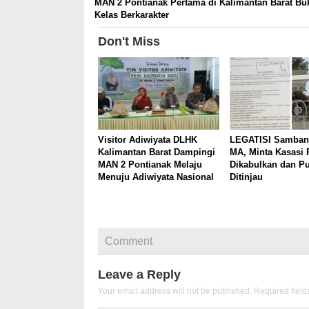
MAN 2 Pontianak Pertama di Kalimantan Barat Bu
Kelas Berkarakter
Don't Miss
Visitor Adiwiyata DLHK
LEGATISI Samban
Kalimantan Barat Dampingi
MA, Minta Kasasi 
MAN 2 Pontianak Melaju
Dikabulkan dan P
Menuju Adiwiyata Nasional
Ditinjau
Comment
Leave a Reply
Your email address will not be published.
Required fiel