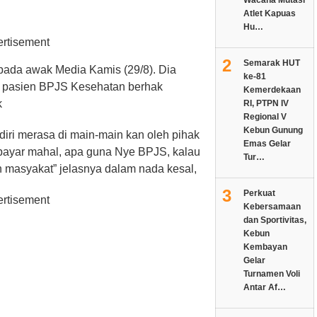
Atlet Kapuas
Hu…
2
Semarak HUT
epada awak Media Kamis (29/8). Dia
ke-81
 pasien BPJS Kesehatan berhak
Kemerdekaan
k
RI, PTPN IV
Regional V
Kebun Gunung
ri merasa di main-main kan oleh pihak
Emas Gelar
bayar mahal, apa guna Nye BPJS, kalau
Tur…
 masyakat” jelasnya dalam nada kesal,
3
Perkuat
Kebersamaan
dan Sportivitas,
Kebun
Kembayan
Gelar
Turnamen Voli
Antar Af…