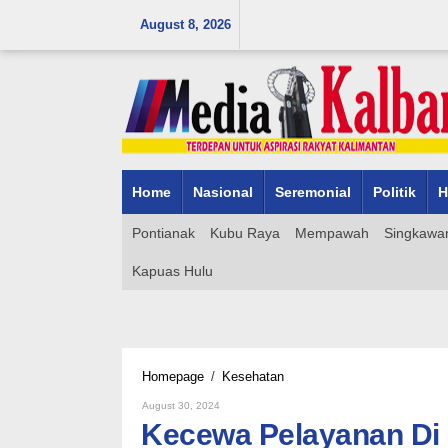
Skip
August 8, 2026
to
content
Home
Nasional
Seremonial
Politik
H
Pontianak
Kubu Raya
Mempawah
Singkawa
Kapuas Hulu
Kecewa
Homepage
/
Kesehatan
Pelayanan
By
August 30, 2024
Di
Admin_mk_news
Kecewa Pelayanan Di 
RS
Yarsi