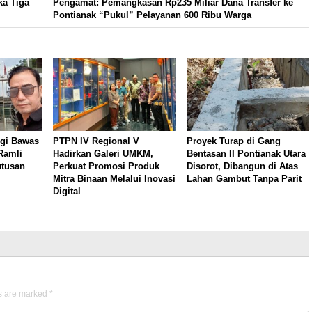
ka Tiga
Pengamat: Pemangkasan Rp235 Miliar Dana Transfer ke
Pontianak “Pukul” Pelayanan 600 Ribu Warga
gi Bawas
PTPN IV Regional V
Proyek Turap di Gang
Ramli
Hadirkan Galeri UMKM,
Bentasan II Pontianak Utara
utusan
Perkuat Promosi Produk
Disorot, Dibangun di Atas
Mitra Binaan Melalui Inovasi
Lahan Gambut Tanpa Parit
Digital
ds are marked
*