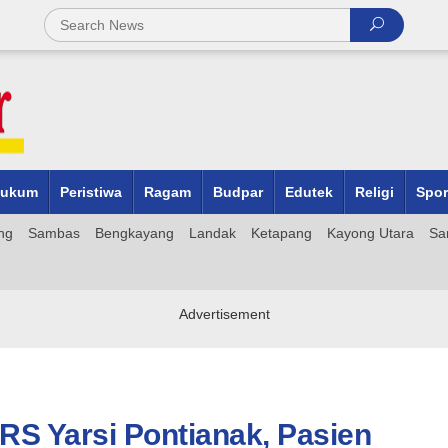
ukum
Peristiwa
Ragam
Budpar
Edutek
Religi
Spor
ng
Sambas
Bengkayang
Landak
Ketapang
Kayong Utara
Sa
RS Yarsi Pontianak, Pasien