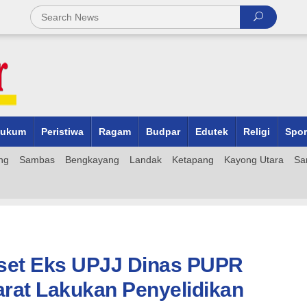
ukum
Peristiwa
Ragam
Budpar
Edutek
Religi
Spor
ng
Sambas
Bengkayang
Landak
Ketapang
Kayong Utara
Sa
et Eks UPJJ Dinas PUPR
arat Lakukan Penyelidikan