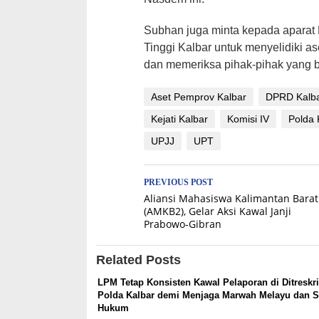
Subhan juga minta kepada aparat 
Tinggi Kalbar untuk menyelidiki a
dan memeriksa pihak-pihak yang 
Aset Pemprov Kalbar
DPRD Kalb
Kejati Kalbar
Komisi IV
Polda 
UPJJ
UPT
Post
PREVIOUS POST
Aliansi Mahasiswa Kalimantan Barat
navigation
(AMKB2), Gelar Aksi Kawal Janji
Prabowo-Gibran
Related Posts
LPM Tetap Konsisten Kawal Pelaporan di Ditresk
Polda Kalbar demi Menjaga Marwah Melayu dan 
Hukum