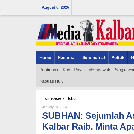
Skip
August 6, 2026
to
content
Home
Nasional
Seremonial
Politik
H
Pontianak
Kubu Raya
Mempawah
Singkawa
Kapuas Hulu
SUBHAN:
Homepage
/
Hukum
Sejumlah
By
January 25, 2024
Aset
Admin_mk_news
SUBHAN: Sejumlah As
Eks
UPJJ
Kalbar Raib, Minta Ap
Dinas
PUPR