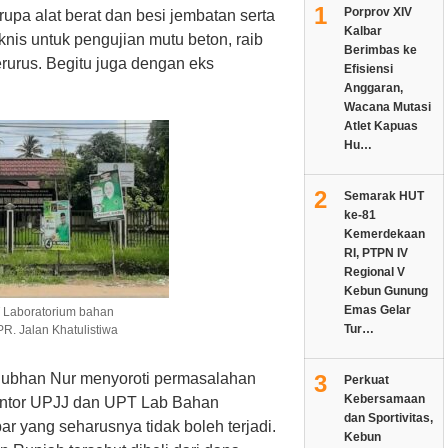
1
Porprov XIV
rupa alat berat dan besi jembatan serta
Kalbar
knis untuk pengujian mutu beton, raib
Berimbas ke
rurus. Begitu juga dengan eks
Efisiensi
.
Anggaran,
Wacana Mutasi
Atlet Kapuas
Hu…
2
Semarak HUT
ke-81
Kemerdekaan
RI, PTPN IV
Regional V
Kebun Gunung
Emas Gelar
T Laboratorium bahan
Tur…
R. Jalan Khatulistiwa
Subhan Nur menyoroti permasalahan
3
Perkuat
Kebersamaan
kantor UPJJ dan UPT Lab Bahan
dan Sportivitas,
r yang seharusnya tidak boleh terjadi.
Kebun