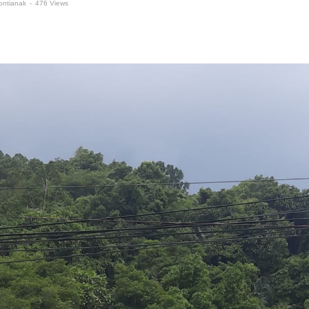
ontianak
-
476 Views