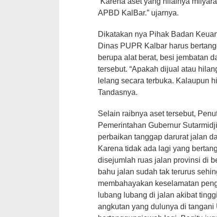
“Karena aset yang nilainya milyara
APBD KalBar.” ujarnya.
Dikatakan nya Pihak Badan Keua
Dinas PUPR Kalbar harus bertan
berupa alat berat, besi jembatan d
tersebut. “Apakah dijual atau hilan
lelang secara terbuka. Kalaupun hi
Tandasnya.
Selain raibnya aset tersebut, Pen
Pemerintahan Gubernur Sutarmidji
perbaikan tanggap darurat jalan d
Karena tidak ada lagi yang berta
disejumlah ruas jalan provinsi di
bahu jalan sudah tak terurus sehi
membahayakan keselamatan penge
lubang lubang di jalan akibat ting
angkutan yang dulunya di tangani