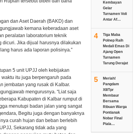
n Rupiah tersebut dibeli dari dana
Kembayan
Gelar
Turnamen Voli
Antar Af…
ngan dan Aset Daerah (BAKD) dan
ggungjawab kemana keberadaan aset
4
Tiga Maba
an peralatan laboratorium teknik
Polnep Raih
g dicuri. Jika dijual harusnya dilakukan
Medali Emas Di
lang harus ada laporan polisinya.”
Ajang Open
Turnamen
Tarung Derajat
utupan 5 unit UPJJ oleh kebijakan
 waktu itu juga berpengaruh pada
5
Meriah!
an jembatan yang rusak di Kalbar.
Pangdam
XII/Tpr
nggungjawab mengurusnya. “Liat saja
Membaur
 beberapa Kabupaten di Kalbar rumput di
Bersama
ngga menutupi badan jalan yang sangat
Ribuan Warga
Pontianak
ndara, Begitu juga dengan banyaknya
Nobar Final
ginya curah hujan dan beban berlebih
Piala…
 UPJJ, Sekarang tidak ada yang