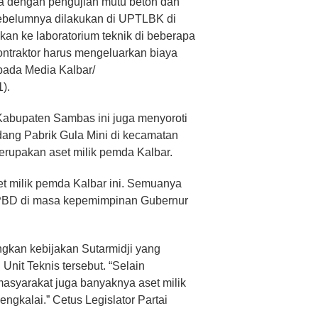
ga dengan pengujian mutu beton dan
 sebelumnya dilakukan di UPTLBK di
ihkan ke laboratorium teknik di beberapa
ontraktor harus mengeluarkan biaya
pada Media Kalbar/
).
Kabupaten Sambas ini juga menyoroti
dang Pabrik Gula Mini di kecamatan
rupakan aset milik pemda Kalbar.
t milik pemda Kalbar ini. Semuanya
APBD di masa kepemimpinan Gubernur
gkan kebijakan Sutarmidji yang
 Unit Teknis tersebut. “Selain
syarakat juga banyaknya aset milik
ngkalai.” Cetus Legislator Partai