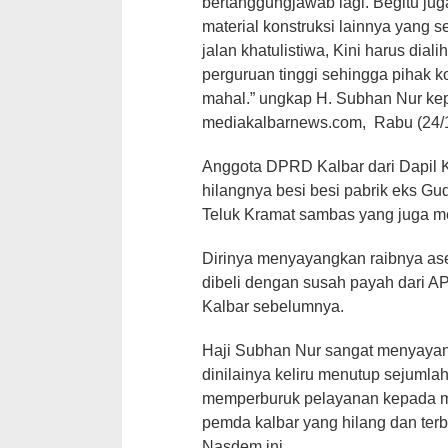
bertanggungjawab lagi. Begitu ju
material konstruksi lainnya yang
jalan khatulistiwa, Kini harus dial
perguruan tinggi sehingga pihak k
mahal.” ungkap H. Subhan Nur ke
mediakalbarnews.com, Rabu (24/1
Anggota DPRD Kalbar dari Dapil 
hilangnya besi besi pabrik eks Gu
Teluk Kramat sambas yang juga me
Dirinya menyayangkan raibnya ase
dibeli dengan susah payah dari 
Kalbar sebelumnya.
Haji Subhan Nur sangat menyayan
dinilainya keliru menutup sejumlah
memperburuk pelayanan kepada ma
pemda kalbar yang hilang dan terbe
Nasdem ini.