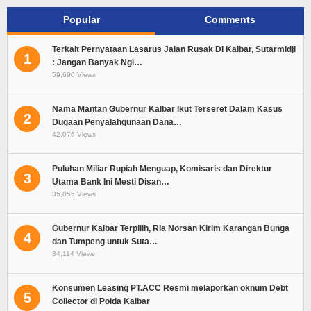
Popular
Comments
Terkait Pernyataan Lasarus Jalan Rusak Di Kalbar, Sutarmidji
1
: Jangan Banyak Ngi…
59,690 Views
Nama Mantan Gubernur Kalbar Ikut Terseret Dalam Kasus
2
Dugaan Penyalahgunaan Dana…
42,076 Views
Puluhan Miliar Rupiah Menguap, Komisaris dan Direktur
3
Utama Bank Ini Mesti Disan…
35,855 Views
Gubernur Kalbar Terpilih, Ria Norsan Kirim Karangan Bunga
4
dan Tumpeng untuk Suta…
34,114 Views
Konsumen Leasing PT.ACC Resmi melaporkan oknum Debt
5
Collector di Polda Kalbar