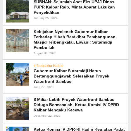
SUBHAN: Sejumlah Aset Eks UPJJ Dinas
PUPR Kalbar Raib, Minta Aparat Lakukan
Penyelidikan
January 25, 2024
Kebijakan Nyeleneh Gubernur Kalbar
Terhadap Hibah Berakibat Pembangunan
Masjid Terbengkalai, Erwan : Sutarmidji
Pembullak
August 30, 2023
Infrastruktur Kalbar
Gubernur Kalbar Sutarmidji Harus
Bertanggungjawab Selesaikan Proyek
Waterfront Sambas
June 27, 2023
8 Miliar Lebih Proyek Waterfront Sambas
Diduga Bermasalah, Ketua Komisi IV DPRD
Kalbar Mengaku Kecewa
December 22, 2022
Ketua Komisi IV DPR-RI Hadiri Kegiatan Padat