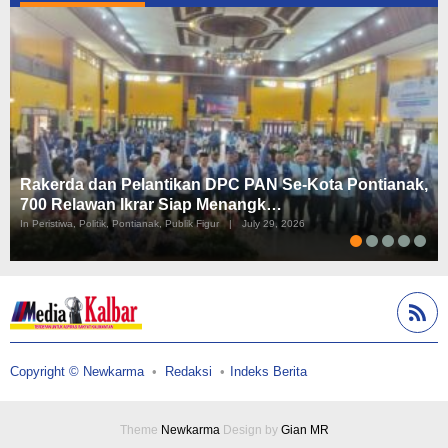
Rakerda dan Pelantikan DPC PAN Se-Kota Pontianak,
700 Relawan Ikrar Siap Menangk…
In Peristiwa, Politik, Pontianak, Publik Figur
|
July 29, 2026
Copyright © Newkarma
Redaksi
Indeks Berita
Theme
Newkarma
Design by
Gian MR