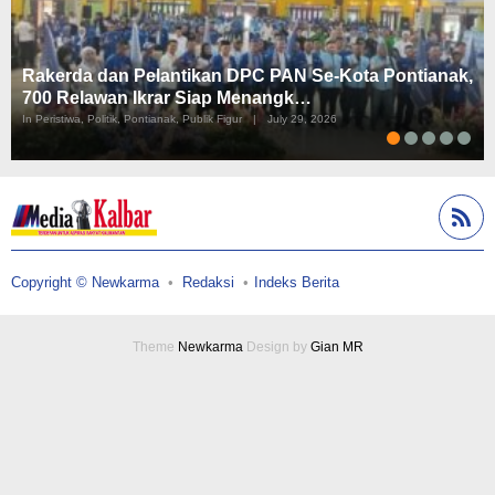
Rakerda dan Pelantikan DPC PAN Se-Kota Pontianak,
700 Relawan Ikrar Siap Menangk…
In Peristiwa, Politik, Pontianak, Publik Figur
|
July 29, 2026
Copyright © Newkarma
Redaksi
Indeks Berita
Theme
Newkarma
Design by
Gian MR