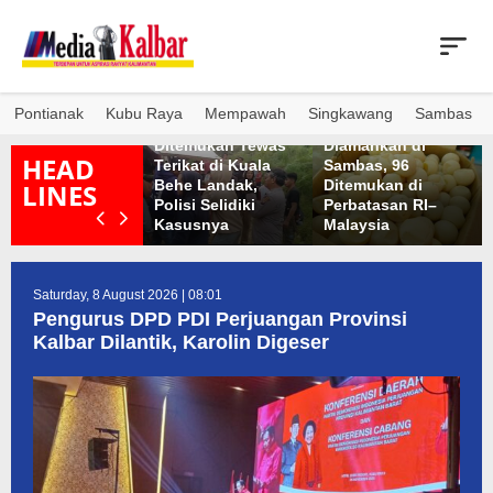
Skip
to
content
Pontianak
Kubu Raya
Mempawah
Singkawang
Sambas
Ibu dan Anak
1.286 Telur Penyu
uar Biasa Ramai
Ditemukan Tewas
Diamankan di
HEAD
eringatan 666
Terikat di Kuala
Sambas, 96
ahun Masuknya
Behe Landak,
Ditemukan di
LINES
slam di Tanah
Polisi Selidiki
Perbatasan RI–
apua
Kasusnya
Malaysia
Saturday, 8 August 2026 | 08:01
Pengurus DPD PDI Perjuangan Provinsi
Kalbar Dilantik, Karolin Digeser