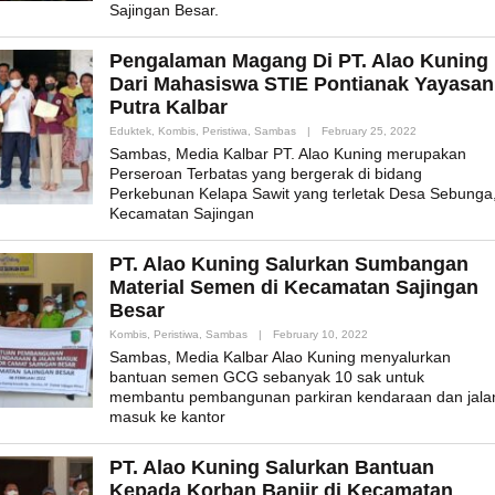
Sajingan Besar.
Pengalaman Magang Di PT. Alao Kuning
Dari Mahasiswa STIE Pontianak Yayasan
Putra Kalbar
By
Eduktek
,
Kombis
,
Peristiwa
,
Sambas
|
February 25, 2022
Admin_mk_new
Sambas, Media Kalbar PT. Alao Kuning merupakan
Perseroan Terbatas yang bergerak di bidang
Perkebunan Kelapa Sawit yang terletak Desa Sebunga
Kecamatan Sajingan
PT. Alao Kuning Salurkan Sumbangan
Material Semen di Kecamatan Sajingan
Besar
By
Kombis
,
Peristiwa
,
Sambas
|
February 10, 2022
Admin_mk_news
Sambas, Media Kalbar Alao Kuning menyalurkan
bantuan semen GCG sebanyak 10 sak untuk
membantu pembangunan parkiran kendaraan dan jala
masuk ke kantor
PT. Alao Kuning Salurkan Bantuan
Kepada Korban Banjir di Kecamatan