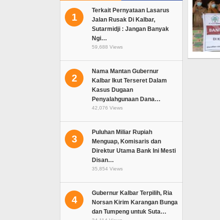
Terkait Pernyataan Lasarus
1
Jalan Rusak Di Kalbar,
Sutarmidji : Jangan Banyak
Ngi…
59,688 Views
Nama Mantan Gubernur
2
Kalbar Ikut Terseret Dalam
Kasus Dugaan
Penyalahgunaan Dana…
42,076 Views
Puluhan Miliar Rupiah
3
Menguap, Komisaris dan
Direktur Utama Bank Ini Mesti
Disan…
35,854 Views
Gubernur Kalbar Terpilih, Ria
4
Norsan Kirim Karangan Bunga
dan Tumpeng untuk Suta…