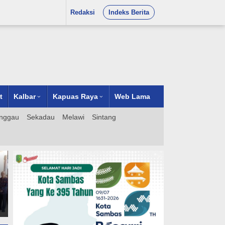
Redaksi
Indeks Berita
t
Kalbar
Kapuas Raya
Web Lama
nggau
Sekadau
Melawi
Sintang
Apresiasi untuk Pemkot
Pontianak: Sosialisasi
Antikorupsi Sampai ke
Tingkat RT/RW Dinilai
Langkah Strategis