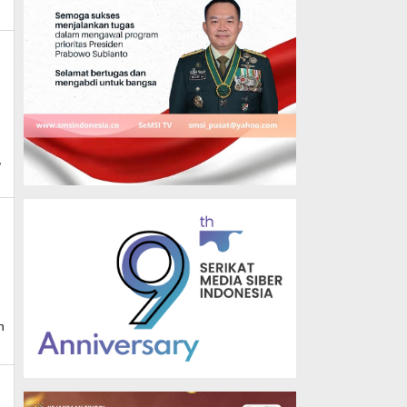
s
,
n