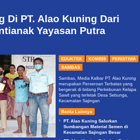
Di PT. Alao Kuning Dari
tianak Yayasan Putra
EDUKTEK
KOMBIS
PERISTIWA
SAMBAS
Sambas, Media Kalbar PT. Alao Kuning
merupakan Perseroan Terbatas yang
bergerak di bidang Perkebunan Kelapa
Sawit yang terletak Desa Sebunga,
Kecamatan Sajingan
Berita Lainnya
PT. Alao Kuning Salurkan
Sumbangan Material Semen di
Kecamatan Sajingan Besar