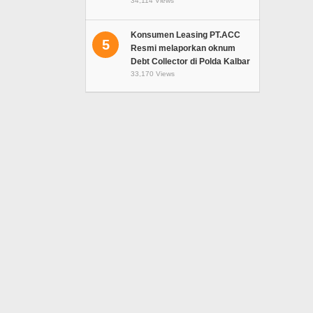
34,114 Views
Konsumen Leasing PT.ACC
5
Resmi melaporkan oknum
Debt Collector di Polda Kalbar
33,170 Views