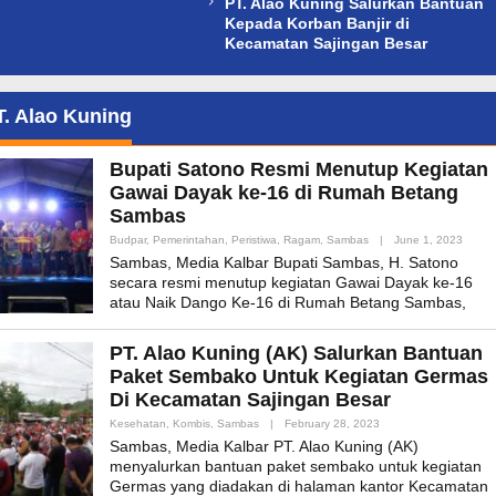
PT. Alao Kuning Salurkan Bantuan
Kepada Korban Banjir di
Kecamatan Sajingan Besar
T. Alao Kuning
Bupati Satono Resmi Menutup Kegiatan
Gawai Dayak ke-16 di Rumah Betang
Sambas
By
Budpar
,
Pemerintahan
,
Peristiwa
,
Ragam
,
Sambas
|
June 1, 2023
Admin
Sambas, Media Kalbar Bupati Sambas, H. Satono
secara resmi menutup kegiatan Gawai Dayak ke-16
atau Naik Dango Ke-16 di Rumah Betang Sambas,
PT. Alao Kuning (AK) Salurkan Bantuan
Paket Sembako Untuk Kegiatan Germas
Di Kecamatan Sajingan Besar
By
Kesehatan
,
Kombis
,
Sambas
|
February 28, 2023
Admin_mk_news
Sambas, Media Kalbar PT. Alao Kuning (AK)
menyalurkan bantuan paket sembako untuk kegiatan
Germas yang diadakan di halaman kantor Kecamatan