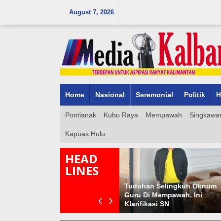
Skip
August 7, 2026
to
content
Home
Nasional
Seremonial
Politik
H
Pontianak
Kubu Raya
Mempawah
Singkawa
Kapuas Hulu
HEAD
LINES
MERITOKRASI DAN
TANTANGAN
Tuduhan Selingkuh Oknum
PRIMORDIALISME DALAM
Guru Di Mempawah, Ini
DUNIA AKADEMIK
Klarifikasi SN