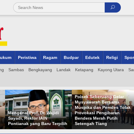
ukum
Peristiwa
Ragam
Budpar
Edutek
Religi
Spor
ng
Sambas
Bengkayang
Landak
Ketapang
Kayong Utara
Sa
Polsek Seberuang Gelar
Musyawarah Bersama
Muspika dan Pemdes Tolak
Mengenal Prof. Dr. Wajidi
Provokasi Pengibaran
Sayadi, Rektor IAIN
Bendera Merah Putih
Pontianak yang Baru Terpilih
Setengah Tiang