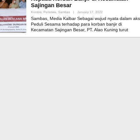
Sajingan Besar
By
Kombis
,
Peristiwa
,
Sambas
|
January 17, 2022
Admin_mk_news
Sambas, Media Kalbar Sebagai wujud nyata dalam aks
Peduli Sesama terhadap para korban banjir di
Kecamatan Sajingan Besar, PT. Alao Kuning turut