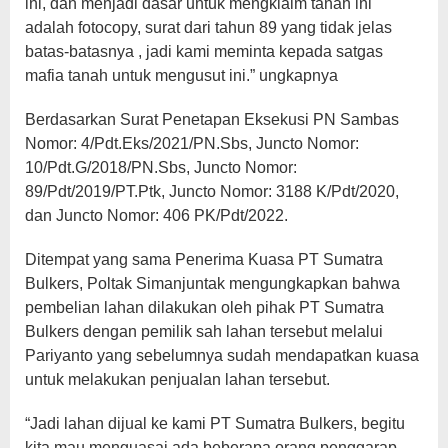
ini, dan menjadi dasar untuk mengklaim tanah ini
adalah fotocopy, surat dari tahun 89 yang tidak jelas
batas-batasnya , jadi kami meminta kepada satgas
mafia tanah untuk mengusut ini.” ungkapnya
Berdasarkan Surat Penetapan Eksekusi PN Sambas
Nomor: 4/Pdt.Eks/2021/PN.Sbs, Juncto Nomor:
10/Pdt.G/2018/PN.Sbs, Juncto Nomor:
89/Pdt/2019/PT.Ptk, Juncto Nomor: 3188 K/Pdt/2020,
dan Juncto Nomor: 406 PK/Pdt/2022.
Ditempat yang sama Penerima Kuasa PT Sumatra
Bulkers, Poltak Simanjuntak mengungkapkan bahwa
pembelian lahan dilakukan oleh pihak PT Sumatra
Bulkers dengan pemilik sah lahan tersebut melalui
Pariyanto yang sebelumnya sudah mendapatkan kuasa
untuk melakukan penjualan lahan tersebut.
“Jadi lahan dijual ke kami PT Sumatra Bulkers, begitu
kita mau menguasai ada beberapa orang penggarap