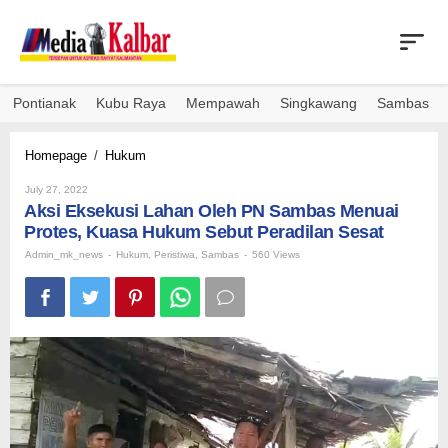
Skip
to
content
Pontianak
Kubu Raya
Mempawah
Singkawang
Sambas
Aksi
Homepage
/
Hukum
Eksekusi
By
Lahan
July 27, 2022
Admin_mk_news
Aksi Eksekusi Lahan Oleh PN Sambas Menuai
Oleh
PN
Protes, Kuasa Hukum Sebut Peradilan Sesat
Sambas
Admin_mk_news
-
Hukum
,
Peristiwa
,
Sambas
-
560 Views
Menuai
Protes,
Kuasa
Hukum
Sebut
Peradilan
Sesat