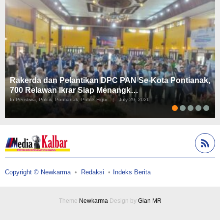
Rakerda dan Pelantikan DPC PAN Se-Kota Pontianak,
700 Relawan Ikrar Siap Menangk…
In Peristiwa, Politik, Pontianak, Publik Figur
|
July 29, 2026
Copyright © Newkarma
Redaksi
Indeks Berita
Theme
Newkarma
Design by
Gian MR