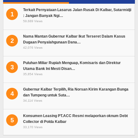
Terkait Pernyataan Lasarus Jalan Rusak Di Kalbar, Sutarmidji
1
: Jangan Banyak Ngi…
59,689 Views
Nama Mantan Gubernur Kalbar Ikut Terseret Dalam Kasus
2
Dugaan Penyalahgunaan Dana…
42,076 Views
Puluhan Miliar Rupiah Menguap, Komisaris dan Direktur
3
Utama Bank Ini Mesti Disan…
35,854 Views
Gubernur Kalbar Terpilih, Ria Norsan Kirim Karangan Bunga
4
dan Tumpeng untuk Suta…
34,114 Views
Konsumen Leasing PT.ACC Resmi melaporkan oknum Debt
5
Collector di Polda Kalbar
33,170 Views