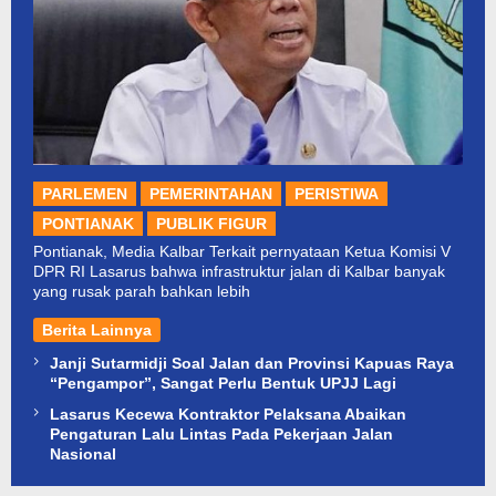
PARLEMEN
PEMERINTAHAN
PERISTIWA
PONTIANAK
PUBLIK FIGUR
Pontianak, Media Kalbar Terkait pernyataan Ketua Komisi V
DPR RI Lasarus bahwa infrastruktur jalan di Kalbar banyak
yang rusak parah bahkan lebih
Berita Lainnya
Janji Sutarmidji Soal Jalan dan Provinsi Kapuas Raya
“Pengampor”, Sangat Perlu Bentuk UPJJ Lagi
Lasarus Kecewa Kontraktor Pelaksana Abaikan
Pengaturan Lalu Lintas Pada Pekerjaan Jalan
Nasional