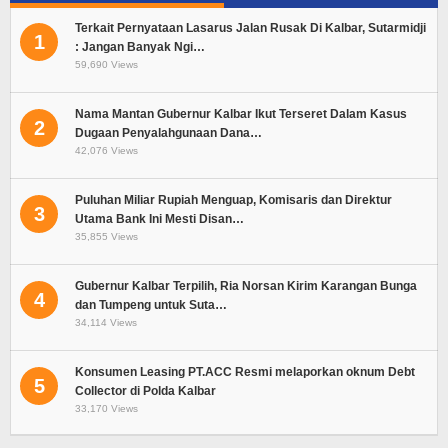
Terkait Pernyataan Lasarus Jalan Rusak Di Kalbar, Sutarmidji
1
: Jangan Banyak Ngi…
59,690 Views
Nama Mantan Gubernur Kalbar Ikut Terseret Dalam Kasus
2
Dugaan Penyalahgunaan Dana…
42,076 Views
Puluhan Miliar Rupiah Menguap, Komisaris dan Direktur
3
Utama Bank Ini Mesti Disan…
35,855 Views
Gubernur Kalbar Terpilih, Ria Norsan Kirim Karangan Bunga
4
dan Tumpeng untuk Suta…
34,114 Views
Konsumen Leasing PT.ACC Resmi melaporkan oknum Debt
5
Collector di Polda Kalbar
33,170 Views