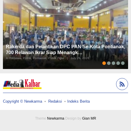
Rakerda dan Pelantikan DPC PAN Se-Kota Pontianak,
700 Relawan Ikrar Siap Menangk…
In Peristiwa, Politik, Pontianak, Publik Figur
|
July 29, 2026
Copyright © Newkarma
Redaksi
Indeks Berita
Theme
Newkarma
Design by
Gian MR