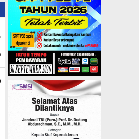
By
3
Admin_mk_news
d
n
in_mk_news