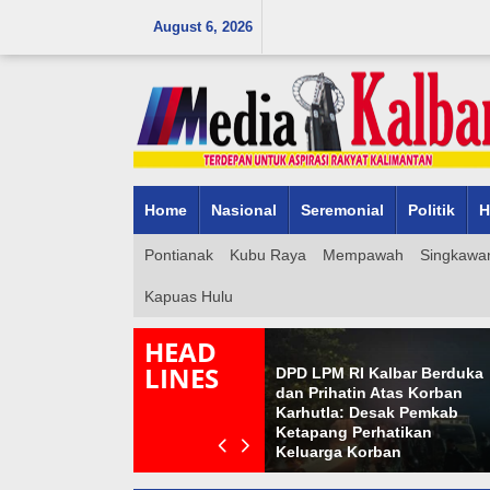
Skip
August 6, 2026
to
content
Home
Nasional
Seremonial
Politik
H
Pontianak
Kubu Raya
Mempawah
Singkawa
Kapuas Hulu
HEAD
LINES
DPD LPM RI Kalbar Berduka
dan Prihatin Atas Korban
Lama Dinanti, Jalan
Karhutla: Desak Pemkab
Waterfront Sambas
-
Ketapang Perhatikan
Ditingkatkan, Masyarakat
Keluarga Korban
Bersyukur