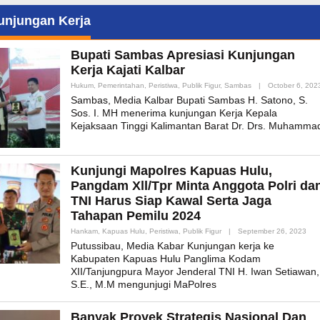
unjungan Kerja
Bupati Sambas Apresiasi Kunjungan
Kerja Kajati Kalbar
Hukum
,
Pemerintahan
,
Peristiwa
,
Publik Figur
,
Sambas
|
October 6, 202
Sambas, Media Kalbar Bupati Sambas H. Satono, S.
Sos. I. MH menerima kunjungan Kerja Kepala
Kejaksaan Tinggi Kalimantan Barat Dr. Drs. Muhamma
Kunjungi Mapolres Kapuas Hulu,
Pangdam Xll/Tpr Minta Anggota Polri da
TNI Harus Siap Kawal Serta Jaga
Tahapan Pemilu 2024
By
Hankam
,
Kapuas Hulu
,
Peristiwa
,
Publik Figur
|
September 26, 2023
Adm
Putussibau, Media Kabar Kunjungan kerja ke
Kabupaten Kapuas Hulu Panglima Kodam
XII/Tanjungpura Mayor Jenderal TNI H. Iwan Setiawan,
S.E., M.M mengunjugi MaPolres
Banyak Proyek Strategis Nasional Dan