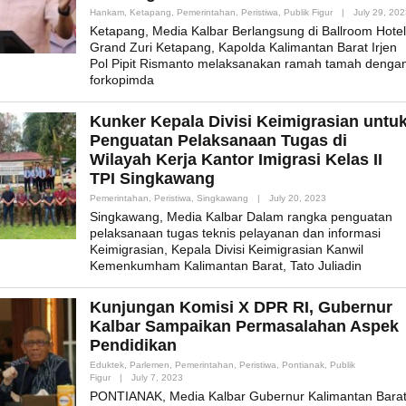
Hankam
,
Ketapang
,
Pemerintahan
,
Peristiwa
,
Publik Figur
|
July 29, 20
Ketapang, Media Kalbar Berlangsung di Ballroom Hotel
Grand Zuri Ketapang, Kapolda Kalimantan Barat Irjen
Pol Pipit Rismanto melaksanakan ramah tamah denga
forkopimda
Kunker Kepala Divisi Keimigrasian untu
Penguatan Pelaksanaan Tugas di
Wilayah Kerja Kantor Imigrasi Kelas II
TPI Singkawang
By
Pemerintahan
,
Peristiwa
,
Singkawang
|
July 20, 2023
Admin_mk_news
Singkawang, Media Kalbar Dalam rangka penguatan
pelaksanaan tugas teknis pelayanan dan informasi
Keimigrasian, Kepala Divisi Keimigrasian Kanwil
Kemenkumham Kalimantan Barat, Tato Juliadin
Kunjungan Komisi X DPR RI, Gubernur
Kalbar Sampaikan Permasalahan Aspek
Pendidikan
Eduktek
,
Parlemen
,
Pemerintahan
,
Peristiwa
,
Pontianak
,
Publik
By
Figur
|
July 7, 2023
Admin_mk_news
PONTIANAK, Media Kalbar Gubernur Kalimantan Bara