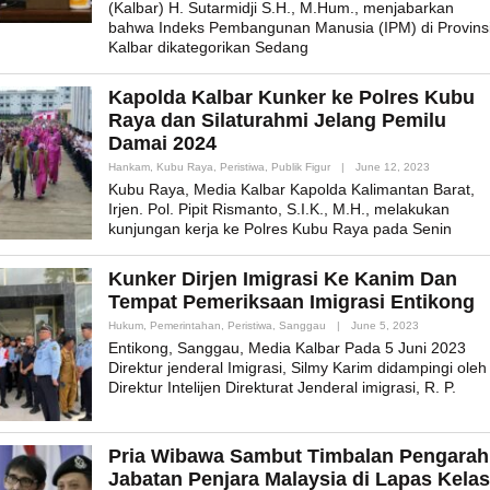
(Kalbar) H. Sutarmidji S.H., M.Hum., menjabarkan
bahwa Indeks Pembangunan Manusia (IPM) di Provins
Kalbar dikategorikan Sedang
Kapolda Kalbar Kunker ke Polres Kubu
Raya dan Silaturahmi Jelang Pemilu
Damai 2024
By
Hankam
,
Kubu Raya
,
Peristiwa
,
Publik Figur
|
June 12, 2023
Admin_mk_
Kubu Raya, Media Kalbar Kapolda Kalimantan Barat,
Irjen. Pol. Pipit Rismanto, S.I.K., M.H., melakukan
kunjungan kerja ke Polres Kubu Raya pada Senin
Kunker Dirjen Imigrasi Ke Kanim Dan
Tempat Pemeriksaan Imigrasi Entikong
By
Hukum
,
Pemerintahan
,
Peristiwa
,
Sanggau
|
June 5, 2023
Admin_mk_ne
Entikong, Sanggau, Media Kalbar Pada 5 Juni 2023
Direktur jenderal Imigrasi, Silmy Karim didampingi oleh
Direktur Intelijen Direkturat Jenderal imigrasi, R. P.
Pria Wibawa Sambut Timbalan Pengarah
Jabatan Penjara Malaysia di Lapas Kelas