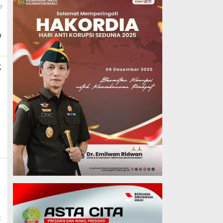
By
23
Admin_mk_news
n
k
t