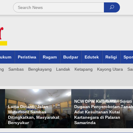
ukum
Peristiwa
Ragam
Budpar
Edutek
Religi
Spor
ng
Sambas
Bengkayang
Landak
Ketapang
Kayong Utara
Sa
NCW DPW Kalimantan Soroti
Dugaan Penyerobotan Tanah
Adat Kesultanan Kutai
KORPRI Siap Gelar MTQ ke-8
Kartanegara di Palaran
103 Kafilah Siap Ramaikan
Samarinda
Sulawesi Selatan