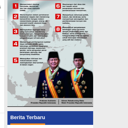
i
news
ws
Berita Terbaru