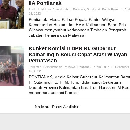
IIA Pontianak
Eduktek
,
Hukum
,
Pemerintahan
,
Peristiwa
,
Pontianak
,
Publik Figur
|
Apri
By
28, 2023
Admin_mk_news
Pontianak, Media Kalbar Kepala Kantor Wilayah
Kementerian Hukum dan HAM Kalimantan Barat Pria
Wibawa menyambut kedatangan Timbalan Pengarah
Jabatan Penjara dari Malaysia
Kunker Komisi II DPR RI, Gubernur
Kalbar Ingin Solusi Cepat Atasi Wilayah
Perbatasan
Parlemen
,
Pemerintahan
,
Peristiwa
,
Pontianak
,
Publik Figur
|
December
By
16, 2022
Admin_mk_news
PONTIANAK, Media Kalbar Gubernur Kalimantan Barat
H. Sutarmidji, S.H., M.Hum., didampingi Sekretaris
Daerah Provinsi Kalimantan Barat, dr. Harisson, M.Kes.
menerima audiensi Komisi
No More Posts Available.