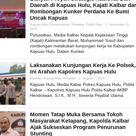
Daerah di Kapuas Hulu, Kajati Kalbar da
Rombongan Kunker Perdana Ke Bumi
Uncak Kapuas
Kapuas Hulu
,
Pemerintahan
,
Peristiwa
,
Publik Figur
|
September 11,
By
2023
Admin_mk_news
Putussibau, Media Kalbar Kepala Kejaksaan Tinggi
(Kajati) Kalimantan Barat, Muhammad Yusuf dan
rombongan melakukan kunjungan kerja ke Kabupaten
Kapuas Hulu. Dalam Kunker
Laksanakan Kunjungan Kerja Ke Polsek,
Ini Arahan Kapolres Kapuas Hulu
By
Hankam
,
Kapuas Hulu
,
Peristiwa
|
August 7, 2023
Admin_mk_news
Kapuas Hulu, Media Kabar Polres Kapuas Hulu, Polda
Kalbar – Kapolres Kapuas Hulu Polda Kalbar AKBP
Hendrawan, S.I.K., M.H., beserta Pejabat Utama
Momen Tatap Muka Bersama Tokoh
Masyarakat Ketapang, Kapolda Kalbar
Ajak Sukseskan Program Penurunan
Stunting