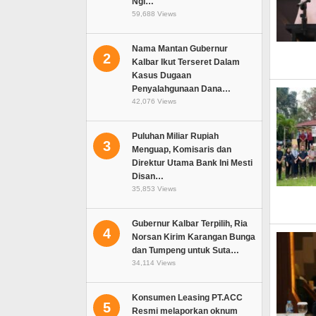
Ngi…
59,688 Views
Nama Mantan Gubernur
2
Kalbar Ikut Terseret Dalam
Kasus Dugaan
Penyalahgunaan Dana…
42,076 Views
Puluhan Miliar Rupiah
3
Menguap, Komisaris dan
Direktur Utama Bank Ini Mesti
Disan…
35,853 Views
Gubernur Kalbar Terpilih, Ria
4
Norsan Kirim Karangan Bunga
dan Tumpeng untuk Suta…
34,114 Views
Konsumen Leasing PT.ACC
5
Resmi melaporkan oknum