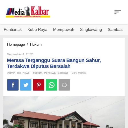
Skip
to
content
Pontianak
Kubu Raya
Mempawah
Singkawang
Sambas
Merasa
Homepage
/
Hukum
Terganggu
By
Suara
September 4, 2022
Admin_mk_news
Merasa Terganggu Suara Bangun Sahur,
Bangun
Sahur,
Terdakwa Diputus Bersalah
Terdakwa
Admin_mk_news
-
Hukum
,
Peristiwa
,
Sambas
-
169 Views
Diputus
Bersalah