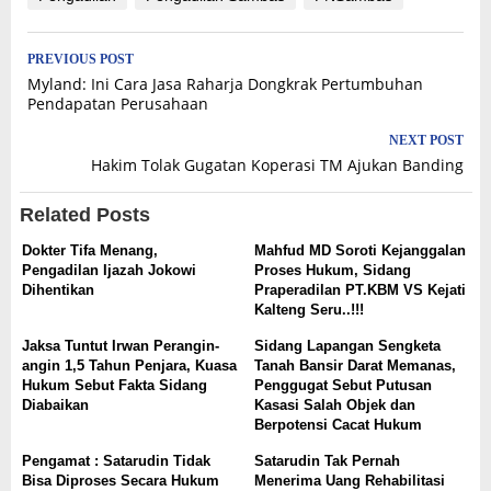
Post
PREVIOUS POST
Myland: Ini Cara Jasa Raharja Dongkrak Pertumbuhan
navigation
Pendapatan Perusahaan
NEXT POST
Hakim Tolak Gugatan Koperasi TM Ajukan Banding
Related Posts
Dokter Tifa Menang,
Mahfud MD Soroti Kejanggalan
Pengadilan Ijazah Jokowi
Proses Hukum, Sidang
Dihentikan
Praperadilan PT.KBM VS Kejati
Kalteng Seru..!!!
Jaksa Tuntut Irwan Perangin-
Sidang Lapangan Sengketa
angin 1,5 Tahun Penjara, Kuasa
Tanah Bansir Darat Memanas,
Hukum Sebut Fakta Sidang
Penggugat Sebut Putusan
Diabaikan
Kasasi Salah Objek dan
Berpotensi Cacat Hukum
Pengamat : Satarudin Tidak
Satarudin Tak Pernah
Bisa Diproses Secara Hukum
Menerima Uang Rehabilitasi